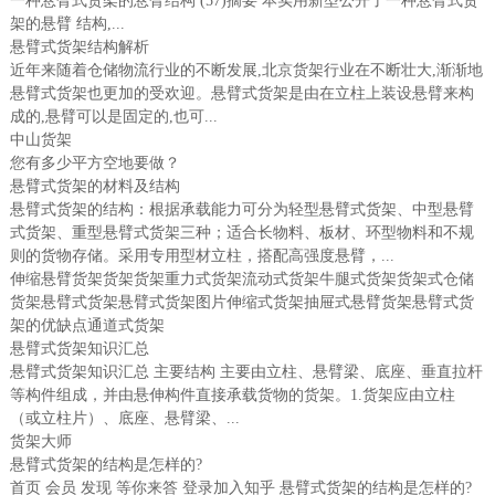
一种悬臂式货架的悬臂结构 (57)摘要 本实用新型公开了一种悬臂式货
架的悬臂 结构,...
悬臂式货架结构解析
近年来随着仓储物流行业的不断发展,北京货架行业在不断壮大,渐渐地
悬臂式货架也更加的受欢迎。悬臂式货架是由在立柱上装设悬臂来构
成的,悬臂可以是固定的,也可...
中山货架
您有多少平方空地要做？
悬臂式货架的材料及结构
悬臂式货架的结构：根据承载能力可分为轻型悬臂式货架、中型悬臂
式货架、重型悬臂式货架三种；适合长物料、板材、环型物料和不规
则的货物存储。采用专用型材立柱，搭配高强度悬臂，...
伸缩悬臂货架货架货架重力式货架流动式货架牛腿式货架货架式仓储
货架悬臂式货架悬臂式货架图片伸缩式货架抽屉式悬臂货架悬臂式货
架的优缺点通道式货架
悬臂式货架知识汇总
悬臂式货架知识汇总 主要结构 主要由立柱、悬臂梁、底座、垂直拉杆
等构件组成，并由悬伸构件直接承载货物的货架。1.货架应由立柱
（或立柱片）、底座、悬臂梁、...
货架大师
悬臂式货架的结构是怎样的?
首页 会员 发现 等你来答 登录加入知乎 悬臂式货架的结构是怎样的?