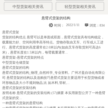
中型货架相关资讯
轻型货架相关资讯
悬臂式货架的结构


2022/1/11
时间：
浏览：834
悬臂式货架
货架的结构优点 悬臂可以是单面或双面，悬臂式货架具有结构稳定，
载重能力好、空间利用率高等特点。货物存取由叉车、行车或人工进
行。悬臂式货架的高度通常在2.0米以内(如由叉车存取货则可高达6
米)，悬臂长度在1.5米以内，每臂载重通常...
悬臂货架-悬臂式货架的特点
中型货架仓储货架
悬臂式货架的结构
悬臂式货架的结构_物理_自然科学_专业资料。广州才盈自动化有限公
司 悬臂货架的结构以及选购技巧悬臂式货架主要适用于长型货物或者
环形物品及大小不规则物品,比 如木料,管材,...
悬臂式货架的安装结构
发明名称 悬臂式货架的安装结构 (57)摘要 本实用新型公开了一种悬臂
式货架的安...
一种悬臂式货架的悬臂结构