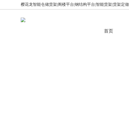
樱花龙智能仓储货架|阁楼平台|钢结构平台|智能货架|货架定做,免
首页