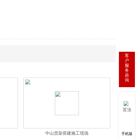
客
户
服
务
咨
询
置顶
中山货架搭建施工现场
手机版