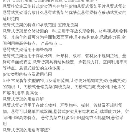
简介 货架的用途 货架的结构优点 货架的应用 更多 >
悬臂挂篮施工旋转式货架适合存放的货物悬臂式货架图片悬臂式货架
悬臂式货架适合放什么悬臂式货架的优缺点悬臂梁特点移动式货架的
适用范围
悬臂式货架的特点和承载范围-宝德龙货架
悬臂式货架是仓储货架的一种,适用于存放长形物料、材料和规则物料
等。其前伸的臂可分为单面和双面两种,具有结构稳定,承载能力强,空
间利用率高等特点。 产品特点:...
悬臂式货架适用于哪些领域
悬臂式货架适用于存放长料、环形料、板材、管材及不规则货物。悬
臂可单面或双面,悬臂货架具有结构稳定、承载能力好、空间利用率高
等特点。悬臂式货架的立柱多采...
货架类型的特点及适用范围
6 种 常见货架类型的特点及适用范围,让你更好地知道货架(仓储货架)
的知识: 1、阁楼式仓储货架(阁楼货架、阁楼式货架)充分利用仓库的
库容 利用率,提高仓...
悬臂式货架的用途详解
悬臂式货架适用于存放长物料、环型物料、板材、管材及不规则货
物。悬臂可以是单面或双面,悬臂式货架具有结构稳定,载重能力好、空
间利用率高等特点。 悬臂货架立柱多采用H型钢或冷轧型钢,悬臂采
用...
悬臂式货架的用途有哪些?