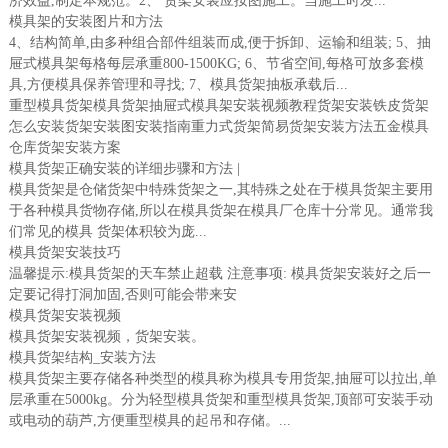
济效益,制定本规范。2、 货架安装应按图施工。当施工时发...
模具架的安装图片和方法
4、结构简单,由多种组合部件组装而成,便于拆卸、运输和组装; 5、抽
屉式模具架每格每层承重800-1500KG; 6、节省空间,每格可放多套模
具,方便模具保养管理和寻找; 7、模具货架抽板承载后...
重型模具货架模具货架抽屉式模具架安装视频教程货架安装铁皮货架
怎么安装货架安装图安装指南重力式货架简易货架安装方法五金模具
仓库货架安装方案
模具货架正确安装的详细步骤和方法 |
模具货架是仓储货架中特殊货架之一,其特殊之处在于模具货架主要用
于各种模具货物存储,所以在模具货架在模具厂仓库十分常见。通常我
们常见的模具 货架体积较为庞...
模具货架安装技巧
温馨提示:模具货架的天车禁止超载 注意事项: 模具货架安装好之后一
定要记得打洞加固,否则可能会带来安
模具货架安装视频
模具货架安装视频，货架安装。
模具货架结构_安装方法
模具货架主要存储各种类型的模具称为模具专用货架,抽屉可以拉出,单
层承重在5000kg。分为轻型模具货架和重型模具货架,顶部可安装手动
或电动的葫芦,方便重型模具的起吊和存储。...