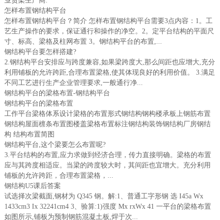
业货架生产商.
怎样布置钢结构平台
怎样布置钢结构平台？简介 怎样布置钢结构平台需要3点内容：1。工
艺生产操作的要求，保证通行和操作的净空。2。定平台结构的平面尺
寸、标高、梁格及柱网布置 3。钢结构平台的布置,...
钢结构平台要怎样搭建?
2.钢结构平台安排应与跨度兼容,如果梁跨度大,那么间距也应增大,充分
利用铺板的允许跨距,合理布置梁格,使其体现良好的利用价值。 3.满足
不同工艺进行生产企业管理要求,一般通行净...
钢结构平台的梁格布置-钢结构平台
钢结构平台的梁格布置
工作平台梁格体系设计梁格的布置形式钢结构钢构楼承板上钢筋布置
钢结构屋面檩条布置图楼盖梁格布置标注钢结构装饰钢结构厂房钢结
构 结构布置简图
钢结构平台,这个梁要怎么布置呢?
3.平台结构的布置,应力求做到经济合理，传力直接明确。梁格的布置
应与其跨度相适应。当梁的跨度较大时，其间距也宜增大。充分利用
铺板的允许跨距，合理布置梁格，...
钢结构U5课后答案
试选择次梁截面,钢材为 Q345 钢。解:1、普通工字形钢 选 I45a Wx
1433cm3 Ix 32241cm4 3、验算:1)强度 Mx rxWx 41 一平台的梁格布置
如图所示,铺板为预制钢筋混凝土板,焊于次...