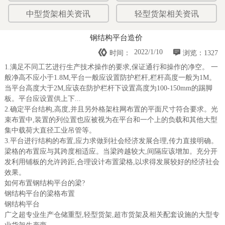
中型货架相关资讯
轻型货架相关资讯
钢结构平台造价


2022/1/10
时间：
浏览：1327
1.满足不同工艺进行生产技术操作的要求,保证通行和操作的净空。 一
般净高不应小于1.8M,平台一般应设置防护栏杆,栏杆高度一般为1M。
当平台高度大于2M,应该在防护栏杆下设置高度为100-150mm的踢脚
板。平台应设置供上下...
2.确定平台结构,高度,并且另外格架柱网布置的平面尺寸符合要求。光
束布置中,装置的列位置也应被视为在平台和一个上的负载和其他大型
集中载荷大直径工业吊管等。
3.平台进行结构的布置,应力求做到社会经济发展合理,传力直接明确。
梁格的布置应与其跨度相适应。当梁跨越较大,间隔应该增加。充分开
发利用铺板的允许跨距,合理设计布置梁格,以求得发展较好的经济社会
效果。
如何布置钢结构平台的梁?
钢结构平台的梁格布置
钢结构平台
广之超专业生产仓储重型,轻型货架,超市货架及相关配套设施的大型专