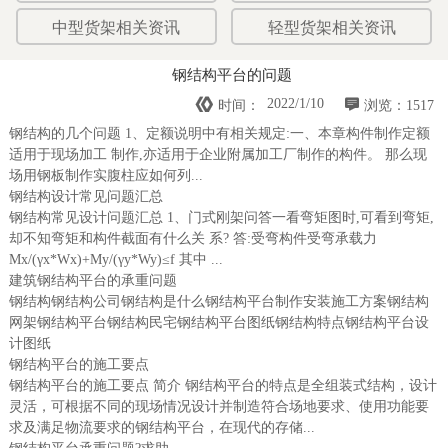
中型货架相关资讯
轻型货架相关资讯
钢结构平台的问题


2022/1/10
时间：
浏览：1517
钢结构的几个问题 1、定额说明中有相关规定:一、本章构件制作定额
适用于现场加工 制作,亦适用于企业附属加工厂制作的构件。 那么现
场用钢板制作实腹柱应如何列...
钢结构设计常见问题汇总
钢结构常见设计问题汇总 1、门式刚架问答一看弯矩图时,可看到弯矩,
却不知弯矩和构件截面有什么关 系? 答:受弯构件受弯承载力
Mx/(γx*Wx)+My/(γy*Wy)≤f 其中 ...
建筑钢结构平台的承重问题
钢结构钢结构公司钢结构是什么钢结构平台制作安装施工方案钢结构
网架钢结构平台钢结构民宅钢结构平台图纸钢结构特点钢结构平台设
计图纸
钢结构平台的施工要点
钢结构平台的施工要点 简介 钢结构平台的特点是全组装式结构，设计
灵活，可根据不同的现场情况设计并制造符合场地要求、使用功能要
求及满足物流要求的钢结构平台，在现代的存储...