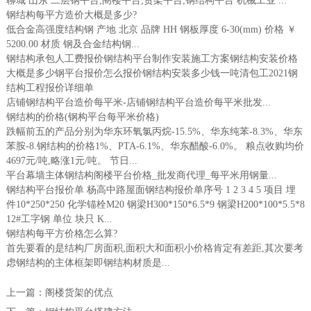
聊城 山东 二层钢平台;阁楼平台;货架平台;钢结构平台 机械工业 ...
钢结构每平方造价大概是多少?
低合金高强度结构钢 产地 北京 品牌 HH 钢板厚度 6-30(mm) 价格 ￥
5200.00 材质 钢及合金结构钢...
钢结构承包人工费报价钢结构平台制作安装施工方案钢结构安装价格
大概是多少钢平台报价怎么报价钢结构安装多少钱一吨清包工2021钢
结构工程报价详细单
店铺钢结构平台造价每平米-店铺钢结构平台造价每平米批发...
钢结构的价格(钢构平台每平米价格)
跌幅前五的产品分别为华东环氧氯丙烷-15.5%、华东纯苯-8.3%、华东
苯胺-8.钢结构的价格1%、PTA-6.1%、华东醋酸-6.0%。 粮点收购均价
4697元/吨,略涨1元/吨。 节日...
平台幕墙主体钢结构阁楼平台价格_批发商代理_每平米用钢量...
钢结构平台报价单 杨高中路屋面钢结构报价单序号 1 2 3 4 5 项目 埋
件10*250*250 化学锚栓M20 钢梁H300*150*6.5*9 钢梁H200*100*5.5*8
12#工字钢 单位 块只 K...
钢结构每平方价格怎么算?
首先要看的是结构厂房面积,面积大和面积小价格肯定有差距,其次要考
虑钢结构的主体框架即钢结构材质是...
上一篇：
阁楼货架的优点