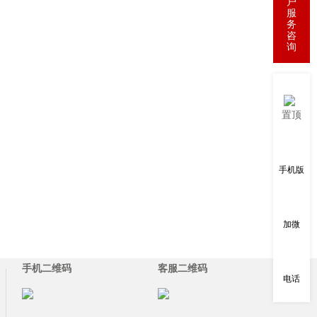
户
服
务
咨
询
置顶
手机版
加微
手机二维码
客服二维码
电话