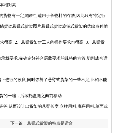
相对高 ...
的货物有一定局限性,适用于长物料的存放,因此只有特定行
储货架悬臂式货架图片悬臂式货架旋转式货架的优缺点伸缩
很高; 2、悬臂货架对工人的操作要求也很高; 3、悬臂货
的承载要求,先确定好符合层载要求的规格的方管,切割成合适
上进行的改良,同时弥补了悬臂式货架的一些不足,比如不能
的一端，后续托盘随之向前移动...
等等,从而设计出货架的悬臂长度,立柱用料,底座用料,单面或
下一篇：
悬臂式货架的特点是适合