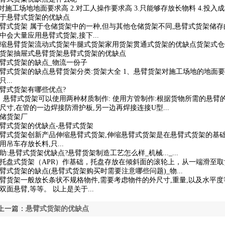
.对施工场地地面要求高 2.对工人操作要求高 3.只能够存放长物料 4.投入成本
于悬臂式货架的优缺点
臂式货架 属于仓储货架中的一种,但与其他仓储货架不同,悬臂式货架储存
中会大量应用悬臂式货架,接下...
缩悬臂货架流动式货架牛腿式货架家用货架贯通式货架的优缺点货架式仓
货架抽屉式悬臂货架悬臂式货架的优缺点
臂式货架的缺点_物流一份子
臂式货架的缺点悬臂货架分类:货架大全 1、悬臂货架对施工场地的地面要求
只...
臂式货架有哪些优点?
、悬臂式货架可以使用两种材质制作: 使用方管制作:根据货物所需的悬臂
尺寸,在管的一边焊接防滑护板,另一边再焊接连接U型...
储货架厂
臂式货架的优缺点-悬臂式货架
臂式货架创新产品伸缩悬臂式货架,伸缩悬臂式货架是在悬臂式货架的基础
用吊车存放长料,只...
助:悬臂式货架优缺点?悬臂货架制造工艺怎么样_机械..._...
托盘式货架（APR）作基础，托盘存放在倾斜面的滚轮上，从一端滑至取货
臂式货架的缺点(悬臂式货架购买时需要注意哪些问题)_物...
臂货架一般放长条状不规格物件,需要考虑物件的外尺寸,重量,以及水平度
双面悬臂,等等。 以上是关于...
上一篇：
悬臂式货架的优缺点