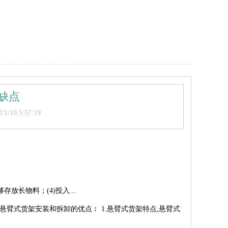
缺点
/10 5:57:19
放长物料；(4)投入...
臂式货架安装和拆卸的优点︰ 1.悬臂式货架特点,悬臂式