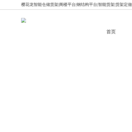
樱花龙智能仓储货架|阁楼平台|钢结构平台|智能货架|货架定做,免
首页