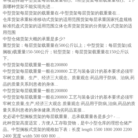
单项选择题中型货架每层载重量在()。1轻型货架每层载重量在()。 2下
面哪种货架不能实现先进...
中型货架每层货架的载重量在-中型货架每层货架的载重量在...
仓库货架承重标准移动式货架的适用范围货架每层承重国家托盘规格
标准托盘式货架的适用范围立体仓库货架货架的分类驶入式货架的适
用范围
中型仓储货架大概的承重是多少?
重型货架：每层货架载重量在500公斤以上；中型货架：每层货架(或
搁板)载重量150-500公斤；轻型货架：每层货架载重量在150公斤以
下。
中型货架每层载重量一般在200800
中型货架每层载重量一般在200800 工艺与装备设计的基本要求必须牢
牢树立质量、生产、经济三大观念。质量观念:药品用于防病、治病,药
品的质量关系到患者的身体...
中型货架每层载重量一般在200800
中型货架每层载重量一般在200800 工艺与装备设计的基本要求必须牢
牢树立质量,生产,经济三大观念.质量观念:药品用于防病,治病,药品的质
量关系到患者的身体健康,而伪劣药品直接...
史必诺中型搁板货架的每层载重量、总承载重量各是多少? - ...
此种货架高度适宜，方便人工存取货物，是中小型仓库的理想仓储产
品。中型搁板式货架的规格如下表：长度 length 1500 1800 2000 2200
2400 宽度 width 500 600 800 ...