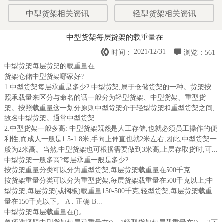
中型货架相关资讯
轻型货架相关资讯
中型货架每层货架的载重量在


2021/12/31
时间：
浏览：561
中型货架每层货架的载重量在
货架仓储中型货架哪家好?
1.中型货架每层承重是多少? 中型货架,属于仓储货架的一种。货架按
照承载量来区分与命名的话一般分为轻型货架、中型货架、重型货
架。按照载重量这一划分原则中型货架介于轻型货架和重型货架之间,
故名中型货架。通常中型货架...
2.中型货架一般多高: 中型货架既然是人工存储,也就必须员工操作的便
利性,而成人一般是1.5-1.8米,手向上伸直也就2米左右,因此,中型货架一
般为2米高。当然,中型货架也可根据需要做到3米高,上层存取货时,可...
中型货架一般多高?每层承重一般是多少?
按货架重量分类可以分为重型货架,每层货架载重量在500千克...
按货架重量分类可以分为重型货架,每层货架载重量在500千克以上;中
型货架,每层货架(或搁板)载重量150-500千克;轻型货架,每层货架载重
量在150千克以下。 A . 正确 B...
中型货架每层载重量在()。