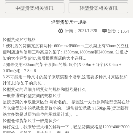
中型货架相关资讯
轻型货架相关资讯
轻型货架尺寸规格


2021/12/28
时间：
浏览：1354
轻型货架尺寸规格：
1.便利店的货架宽度有两种: 600mm和900mm,主机架上有30mm的立柱.
便利店通常使用三种高度的架子: 1350mm,1800mm和2400mm. 知道货
架的大小轻型货架,然后根据商店的大小选择...
2.如果使用900mm的架子,则8m的墙: 8(个)X 0.9m + 1(个)X 0.6m +
0.03m(列)= 7.8m 6...
3.不可能用一种尺寸的架子来填满整个墙壁,这需要多种尺寸来匹配和
计算,以使架子的总长...
轻型货架的详细介绍货架的规格和型号是什么
一般普通式轻型货架的规格尺寸
是按货架的承载量来区分 与命名的。 按照这一划分原则轻型货架在所
有仓储货架中的承载量是较小的。 通常货架承载 ≦150kg/层(货架载荷
绝大多数是以层为单位的承载量计算)。 ...
轻型仓储货架尺寸一般是多少?
你好先生，我来给您大概的解释一下，轻型货架规格是1200*400*2000