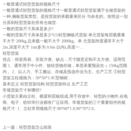
一般普通式轻型货架的规格尺寸
一般普通式轻型货架的规格尺寸一般普通式轻型货架属于仓储货架的
一种,搁板货架类型。是按货架的承载量来区分 与命名的。按照这一划
分原则轻型货架在所有仓储货..
一般的货架尺寸具体是多少?
一般的货架尺寸具体是多少?(1)轻型搁板式货架:单元货架每层载重量
不大于 200kg,总承载一般不大于 2000kg。单 元货架跨度通常不大于
2m,深度不大于 1m(多为 0.6m 以内),高度一...
轻型货架
优点：拆装简易、安装方便。缺点：尺寸随意定制不太方便。适用范
围 1、通常用于中小件、较轻货物存储，单层承重预设在 ≤ 150kg范围
内 。2、以人力、手工搬运、存储及拣选作业为主。生产工艺 ①轻型
货架立柱规格为：30*50*1.0C型钢材...
基本定义 轻型货架结构 轻型货架特点 生产工艺
常规货架尺寸有哪些?
小货架主要由立柱、横梁和层板组成,用于存放中、轻型的小物件,在电
商、电子、纺织等行业都有广泛应用。常规货架的三个重要组件的规
格尺寸: 1、立柱常用规格尺寸:80*60*1.8,90*70*2.0。
上一篇：
轻型货架怎么组装