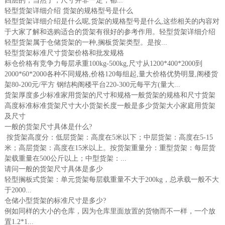
四层的，当然了，尺寸并非一定，都...
轻型货架详细介绍 货架的规格型号是什么
轻型货架详细介绍是什么呢,货架的规格型号是什么,这些相关的内容对
于大家了解和选购适合的货架有很好的参考作用。轻型货架详细介绍
轻型货架属于仓储货架的一种,搁板货架类型。是按...
轻型货架标准尺寸货架价格和批发规格
标仓价格有竞争力每层承重100kg-500kg,尺寸从1200*400*2000到
2000*60*2000各种不同规格,价格120每组起,量大价格优势明显,阁楼货
架80-200元/平方 钢结构阁楼平台220-300元每平方(量大...
货架厚度多少标准家用货架的尺寸和规格一般货架的规格和尺寸货架
高度标准标准货架尺寸大小货架长度一般是多少货架大小家庭用货架
及尺寸
一般的货架尺寸具体是什么?
按货架高度分：低层货架：高度在5米以下；中层货架：高度在5-15
米；高层货架：高度在15米以上。按货架重量分：重型货架：每层货
架载重量在500公斤以上；中型货架：...
请问一般的货架尺寸具体是多少
轻型搁板式货架：单元货架每层载重量不大于200kg，总承载一般不大
于2000...
仓储小型货架的标准尺寸是多少?
例如同样的大小的仓库，因为仓库里面放置的货物而不一样，一个放
置1.2*1...