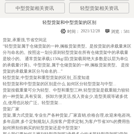
中型货架相关资讯
轻型货架相关资讯
轻型货架和中型货架的区别


2021/12/28
时间：
浏览：581
货架,承重强,节省空间足
“轻型货架属于仓储货架的一种,搁板货架类型。是按货架的承载量来区
分与命名的。按照这一划分原则轻型货架在所有仓储货架中的承载量
是较小的。 通常货架承载≦150kg/层(货架载荷绝大多数是以层为单位
的承载量计算)。中型货架,属于仓储货架的一种,搁板货架类型。 是按
货架的承载量来区分与命名的...”
轻型货架,中型货架和重型货架的区别_百度知道
轻型货架和中型货架的区别是什么 如何区分轻型货架与中型...
货架按载重量可分为轻型、中型和重型三种,轻型货架是载重能力较轻
的一种货架,具有安装、拆卸方便灵活,投入资金少,造型美观等诸多优
点,使用也比较广泛。轻型货架...
货架厂家
货架,重力式货架,专业生产各种货架,厂家直销,价格合理,欢迎来电咨询,
多年品牌,多个定制规划人员按客户需求定制,为客户节省30%的费用告
如何辨别你购买的轻型货架还是中型货架?