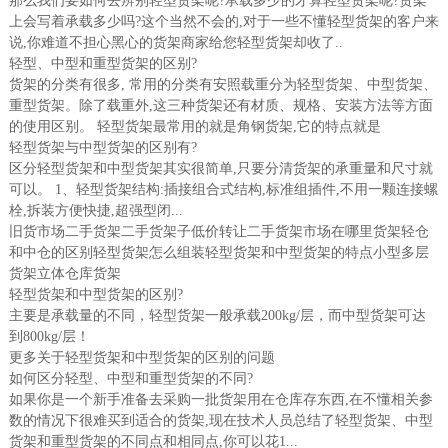
那么我们要如何去辨别轻型货架呢?承载多少的才算轻型货架呢?货架
上会写着承载多少吗?这个当然不会的,对于一些不懂轻型货架的客户来
说,你难道不担心黑心的货架商家给您轻型货架却收了..
轻型、中型和重型货架的区别?
货架的分类有很多, 常用的分类有安照载重分为轻型货架、中型货架、
重型货架。除了载重外,这三种货架还有材质、规格、安装方法等方面
的使用区别。 轻型货架最常用的就是角钢货架,它的特点就是
轻型货架与中型货架的区别有?
区分轻型货架和中型货架其实很简单,只要分清货架的承重量和尺寸就
可以。 1、轻型货架结构:插接组合式结构,标准组插件,不用一颗连接螺
栓,拆装方便快捷,超强型闭...
旧货市场二手货架二手货架子低价转让二手货架市场在哪里货架轻仓
和中仓的区别轻型货架怎么组装轻型货架和中型货架的特点小型多层
货架立体仓库货架
轻型货架和中型货架的区别?
主要是承载量的不同，轻型货架一般承载200kg/层，而中型货架可达
到800kg/层！
更多关于轻型货架和中型货架的区别的问题
如何区分轻型、中型和重型货架的不同?
如果你是一个新手准备去采购一批货架用在仓库存东西,在不懂相关参
数的情况下很难买到适合的货架,现在技术人员总结了轻型货架、中型
货架和重型货架的不同点和相同点,你可以花1...