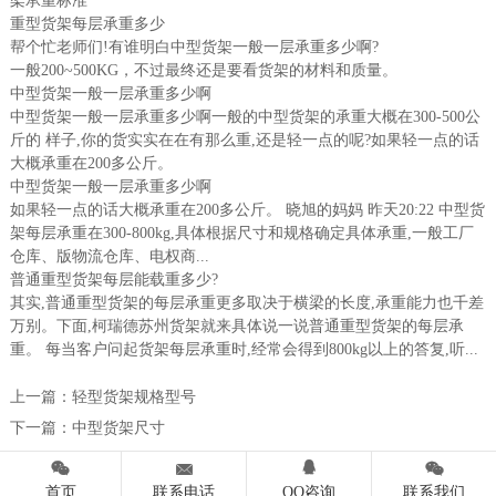
架承重标准
重型货架每层承重多少
帮个忙老师们!有谁明白中型货架一般一层承重多少啊?
一般200~500KG，不过最终还是要看货架的材料和质量。
中型货架一般一层承重多少啊
中型货架一般一层承重多少啊一般的中型货架的承重大概在300-500公
斤的 样子,你的货实实在在有那么重,还是轻一点的呢?如果轻一点的话
大概承重在200多公斤。
中型货架一般一层承重多少啊
如果轻一点的话大概承重在200多公斤。 晓旭的妈妈 昨天20:22 中型货
架每层承重在300-800kg,具体根据尺寸和规格确定具体承重,一般工厂
仓库、版物流仓库、电权商...
普通重型货架每层能载重多少?
其实,普通重型货架的每层承重更多取决于横梁的长度,承重能力也千差
万别。下面,柯瑞德苏州货架就来具体说一说普通重型货架的每层承
重。 每当客户问起货架每层承重时,经常会得到800kg以上的答复,听...
上一篇：
轻型货架规格型号
下一篇：
中型货架尺寸




首页
联系电话
QQ咨询
联系我们