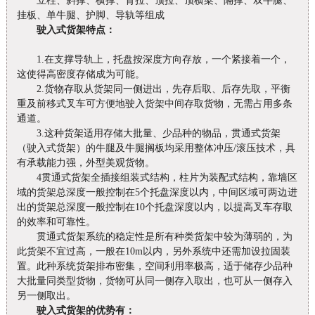
立柱、斜撑、横撑、背拉、顶拉、顶横梁、隔撑、双牛腿、
挂板、单牛腿、护脚、导轨等组成
驶入式货架特点：
1.在支撑导轨上，托盘按深度方向存放，一个紧接着一个，
这使得高密度存储成为可能。
2.货物存取从货架同一侧进出，先存后取、后存先取，平衡
重及前移式叉车可方便地驶入货架中间存取货物，无需占用多条
通道。
3.这种货架适用存储大批量、少品种的物品，贯通式货架
（驶入式货架）的牛腿及牛腿搁板均采用整体冲压/滚压技术，具
有承载能力强，外型美观货物。
4贯通式货架全插接组装式结构，柱片为装配式结构，靠墙区
域的货架总深度一般控制在5个托盘深度以内，中间区域可两边进
出的货架总深度一般控制在10个托盘深度以内，以提高叉车存取
的效率和可靠性。
贯通式货架系统的稳定性是所有种类货架中较为薄弱的，为
此货架不宜过高，一般在10m以内，另外系统中还需加设拉固装
置。此种系统货架排布密集，空间利用率极高，适于储存少品种
大批量同类型货物，货物可从同一侧存入取出，也可从一侧存入
另一侧取出。
驶入式货架的优势有：