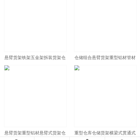
悬臂货架铁架五金架拆装货架仓
仓储组合悬臂货架重型铝材管材
库仓储重型悬臂式货架工业铁架
钢管托臂置物架 单 双面悬臂货
子
架式
悬臂货架重型铝材悬臂式货架仓
重型仓库仓储货架横梁式贯通式