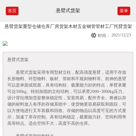
悬臂式货架
首页
菜单
悬臂货架重型仓储仓库厂房货架木材五金钢管管材工厂托臂货架

2021/12/23
时间：
悬臂式货架
悬臂式货架采用专用型材立柱，配高强度悬臂，适用于存放
长形物料、环型物料、板材、管材和不规则物料等。前伸的悬臂
可以是单面或双面，具有结构轻、载重能力好的特点，单臂承重
可达500kg。特别加固的立柱结构，可以承受2000~3000kg压力。
设计背拉增加货架整体稳定性，安装简易，配件齐全。将难以存
储的材料放入有序的存储系统中，使货物更容易获取和跟踪，可
以方便地进行叉车装载和回收。存储的物品以高度可见的方式显
示，加速了库存控制。具有结构稳定，载重能力好、空间利用率
高等特点。适合空间不大，高度不高的仓库。