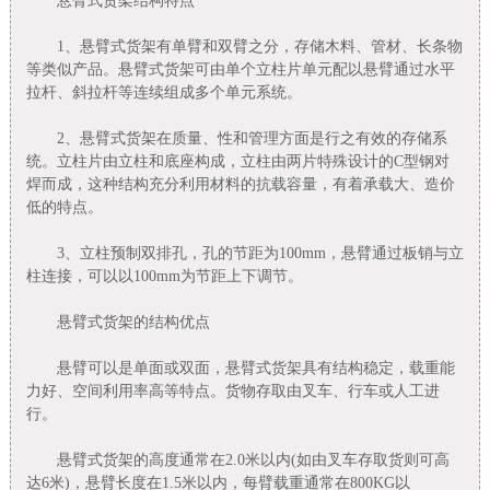
悬臂式货架结构特点
1、悬臂式货架有单臂和双臂之分，存储木料、管材、长条物
等类似产品。悬臂式货架可由单个立柱片单元配以悬臂通过水平
拉杆、斜拉杆等连续组成多个单元系统。
2、悬臂式货架在质量、性和管理方面是行之有效的存储系
统。立柱片由立柱和底座构成，立柱由两片特殊设计的C型钢对
焊而成，这种结构充分利用材料的抗载容量，有着承载大、造价
低的特点。
3、立柱预制双排孔，孔的节距为100mm，悬臂通过板销与立
柱连接，可以以100mm为节距上下调节。
悬臂式货架的结构优点
悬臂可以是单面或双面，悬臂式货架具有结构稳定，载重能
力好、空间利用率高等特点。货物存取由叉车、行车或人工进
行。
悬臂式货架的高度通常在2.0米以内(如由叉车存取货则可高
达6米)，悬臂长度在1.5米以内，每臂载重通常在800KG以