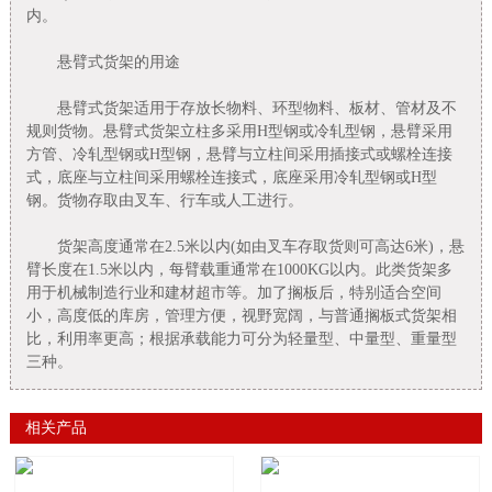
内。
悬臂式货架的用途
悬臂式货架适用于存放长物料、环型物料、板材、管材及不
规则货物。悬臂式货架立柱多采用H型钢或冷轧型钢，悬臂采用
方管、冷轧型钢或H型钢，悬臂与立柱间采用插接式或螺栓连接
式，底座与立柱间采用螺栓连接式，底座采用冷轧型钢或H型
钢。货物存取由叉车、行车或人工进行。
货架高度通常在2.5米以内(如由叉车存取货则可高达6米)，悬
臂长度在1.5米以内，每臂载重通常在1000KG以内。此类货架多
用于机械制造行业和建材超市等。加了搁板后，特别适合空间
小，高度低的库房，管理方便，视野宽阔，与普通搁板式货架相
比，利用率更高；根据承载能力可分为轻量型、中量型、重量型
三种。
相关产品