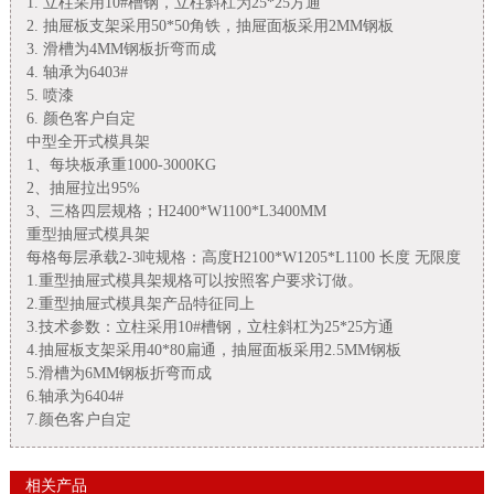
1. 立柱采用10#槽钢，立柱斜杠为25*25方通
2. 抽屉板支架采用50*50角铁，抽屉面板采用2MM钢板
3. 滑槽为4MM钢板折弯而成
4. 轴承为6403#
5. 喷漆
6. 颜色客户自定
中型全开式模具架
1、每块板承重1000-3000KG
2、抽屉拉出95%
3、三格四层规格；H2400*W1100*L3400MM
重型抽屉式模具架
每格每层承载2-3吨规格：高度H2100*W1205*L1100 长度 无限度
1.重型抽屉式模具架规格可以按照客户要求订做。
2.重型抽屉式模具架产品特征同上
3.技术参数：立柱采用10#槽钢，立柱斜杠为25*25方通
4.抽屉板支架采用40*80扁通，抽屉面板采用2.5MM钢板
5.滑槽为6MM钢板折弯而成
6.轴承为6404#
7.颜色客户自定
相关产品