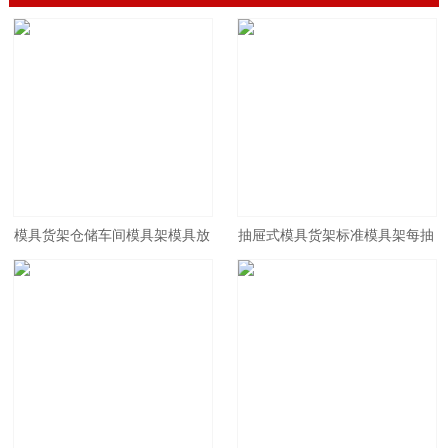
模具货架仓储车间模具架模具放
抽屉式模具货架标准模具架每抽
置整理存放架抽屉式五金模具架
屉承重1t塑胶模具专用货架