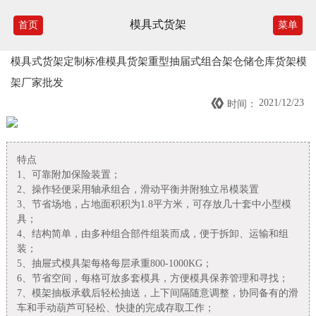
模具式货架
首页
菜单
模具式货架定制标准模具货架重型抽届式组合架仓储仓库货架模
架厂家批发

2021/12/23
时间：
特点
1、可靠附加保险装置；
2、操作轻便采用轴承组合，滑动平衡并附独立吊模装置
3、节省场地，占地面积积为1.8平方米，可存放几十套中小型模
具；
4、结构简单，由多种组合部件组装而成，便于拆卸、运输和组
装；
5、抽屉式模具架每格每层承重800-1000KG；
6、节省空间，每格可放多套模具，方便模具保养管理和寻找；
7、模架抽板承载后轻松抽送，上下间隔随意调整，协同备有的滑
车和手动葫芦可轻松、快捷的完成存取工作；