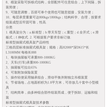
8、模架采取可拆移式结构，全部配件可任意组合，上下间隔，拆
装简便；
9、可随意调整，百搭可单个使用也可随意驳接，安装方便；
10、每层承受重量可达800kgs/1800kgs；结构科学、合理，按要求
组装成型后牢固可靠，性高.
分类
1. 模具架分为：a.标准型；b.带天车型；c.重型；d.全开式；e.滑
板式；f.伸收式. 2. 可根据客户要求非标订做.
标准型抽屉式模具架产品特性
三格四层标准抽屉式模具架；规格；高H2000*深D615*长
L3100MM 每格长888
1、每块抽屉板可承重800-1000KG
2、天车(行车)承重800-1000KG
3、抽屉板可拉出65%
4、可靠附加保险装置
5、操作轻便采用轴承组合，滑动平衡并附独立吊模装置
6、节省场地，占地面积积为1.8平方米，可存放几十套中小型模
具
7、结构简单，由多种组合部件组装而成，便于拆卸、运输和组
装
标准型抽屉式模具架技术参数