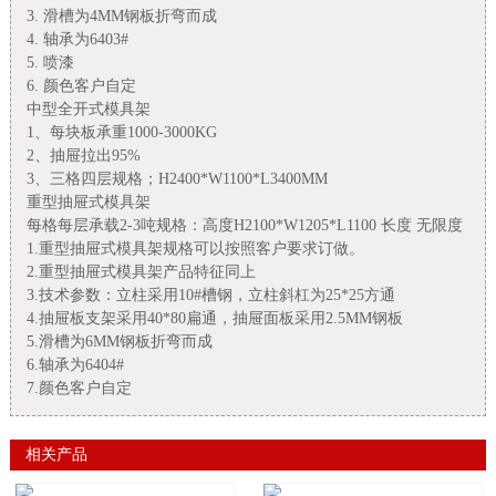
3. 滑槽为4MM钢板折弯而成
4. 轴承为6403#
5. 喷漆
6. 颜色客户自定
中型全开式模具架
1、每块板承重1000-3000KG
2、抽屉拉出95%
3、三格四层规格；H2400*W1100*L3400MM
重型抽屉式模具架
每格每层承载2-3吨规格：高度H2100*W1205*L1100 长度 无限度
1.重型抽屉式模具架规格可以按照客户要求订做。
2.重型抽屉式模具架产品特征同上
3.技术参数：立柱采用10#槽钢，立柱斜杠为25*25方通
4.抽屉板支架采用40*80扁通，抽屉面板采用2.5MM钢板
5.滑槽为6MM钢板折弯而成
6.轴承为6404#
7.颜色客户自定
相关产品