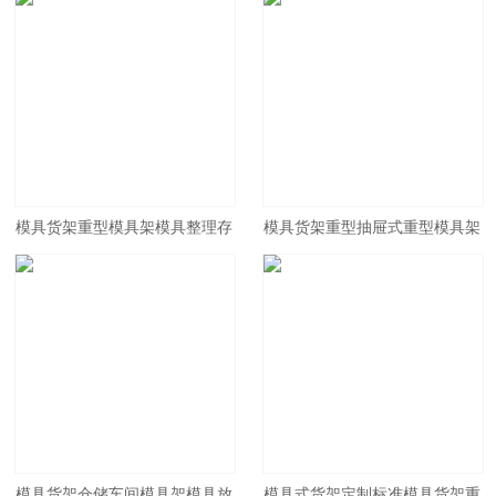
模具货架重型模具架模具整理存
模具货架重型抽屉式重型模具架
放架抽屉式货架仓储货架五金模
五金模具架钢模具放置架
具架
模具货架仓储车间模具架模具放
模具式货架定制标准模具货架重