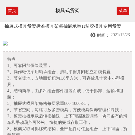
模具式货架
首页
菜单
抽屉式模具货架标准模具架每抽屉承重1t塑胶模具专用货架

2021/12/23
时间：
特点
1、可靠附加保险装置；
2、操作轻便采用轴承组合，滑动平衡并附独立吊模装置
3、节省场地，占地面积积为1.8平方米，可存放几十套中小型模
具；
4、结构简单，由多种组合部件组装而成，便于拆卸、运输和组
装；
5、抽屉式模具架每格每层承重800-1000KG；
6、节省空间，每格可放多套模具，方便模具保养管理和寻找；
7、模架抽板承载后轻松抽送，上下间隔随意调整，协同备有的滑
车和手动葫芦可轻松、快捷的完成存取工作；
8、模架采取可拆移式结构，全部配件可任意组合，上下间隔，拆