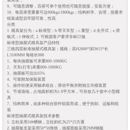
装简便；
9、可随意调整，百搭可单个使用也可随意驳接，安装方便；
10、每层承受重量可达800kgs/1800kgs；结构科学、合理，按要求
组装成型后牢固可靠，性高.
分类
1. 模具架分为：a.标准型；b.带天车型；c.重型；d.全开式；e.滑
板式；f.伸收式. 2. 可根据客户要求非标订做.
标准型抽屉式模具架产品特性
三格四层标准抽屉式模具架；规格；高H2000*深D615*长
L3100MM 每格长888
1、每块抽屉板可承重800-1000KG
2、天车(行车)承重800-1000KG
3、抽屉板可拉出65%
4、可靠附加保险装置
5、操作轻便采用轴承组合，滑动平衡并附独立吊模装置
6、节省场地，占地面积积为1.8平方米，可存放几十套中小型模
具
7、结构简单，由多种组合部件组装而成，便于拆卸、运输和组
装
标准型抽屉式模具架技术参数
1. 立柱采用10#槽钢，立柱斜杠为25*25方通
2. 抽屉板支架采用50*50角铁，抽屉面板采用2MM钢板