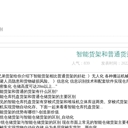
别
智能货架和普通货
人气：
839
发表时间：2022/1
兄弟货架给你介绍下智能货架相比普通货架的好处: 》无人化 各种搬运机
避人员隐患和货物破损风险。 》信息化 信息识别技术和配套软件实现仓
密集化 仓储高度可达20m以上...”
能货架和普通的货架有什么区别?
能仓库托盘货架和普通仓储货架的主要区别
见的智能仓库托盘货架有穿梭式货架和堆垛机立体库这两类。穿梭式货架
机实现货物自动化存。下面一起来看看智能仓库托盘货架...
能货架的优势有哪些?-创造新价值.
统仓储货架与智能仓储货架的区别_自动化
统仓储货架与智能仓储货架的区别 现在市面上常见的智能仓储货架主要
梭车实现货物自动化存储,分为多层穿梭车货架、两向穿...