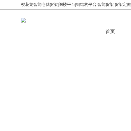
樱花龙智能仓储货架|阁楼平台|钢结构平台|智能货架|货架定做,免
首页