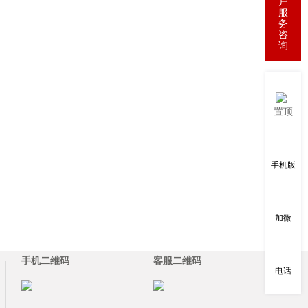
户
服
务
咨
询
置顶
手机版
加微
手机二维码
客服二维码
电话