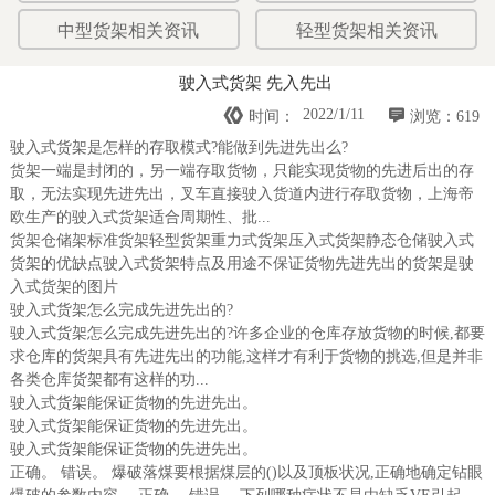
中型货架相关资讯
轻型货架相关资讯
驶入式货架 先入先出


2022/1/11
时间：
浏览：619
驶入式货架是怎样的存取模式?能做到先进先出么?
货架一端是封闭的，另一端存取货物，只能实现货物的先进后出的存
取，无法实现先进先出，叉车直接驶入货道内进行存取货物，上海帝
欧生产的驶入式货架适合周期性、批...
货架仓储架标准货架轻型货架重力式货架压入式货架静态仓储驶入式
货架的优缺点驶入式货架特点及用途不保证货物先进先出的货架是驶
入式货架的图片
驶入式货架怎么完成先进先出的?
驶入式货架怎么完成先进先出的?许多企业的仓库存放货物的时候,都要
求仓库的货架具有先进先出的功能,这样才有利于货物的挑选,但是并非
各类仓库货架都有这样的功...
驶入式货架能保证货物的先进先出。
驶入式货架能保证货物的先进先出。
驶入式货架能保证货物的先进先出。
正确。 错误。 爆破落煤要根据煤层的()以及顶板状况,正确地确定钻眼