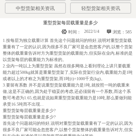
中型货架相关资讯
轻型货架相关资讯
重型货架每层载重量是多少


2022/1/4
时间：
浏览：585
1.按每层为独立载重计算 首先这个问题就问的特好,说明对重型货架载
重量有了一定的认识,因为很多不良厂家可是会忽悠客户的,以整个货架
整体的载重量告诉对方为重型货架的载重能力,但实际在业内,标准的是
以货架每层的载重能力为标准的。
2.业内一吨以上为重型货架 虽然在很多网络上看到理论上讲只要载重
能力超过500kg就算是重量型货架了,实际在货架行业内,载重能力是1吨
或者以上的才称之为重型货架,而1吨(t)=1000千克(kg)。
3.要留有系数 并不是说重型货架载重能力是1吨,就按照一吨的载重来
做,这是不正确的,因为处于稳妥的考虑,还必须留有一个系数,而这个系
数可考虑为1.65,也就是说如果重型货架载重能力是10吨,那么要做到能
承受16.5吨而不出现...
重型货架每层载重量是多少?
重型货架每层载重量是多少?
首先这个问题就问的特好,说明对重型货架载重量有了一定的认识,因为
很多不良厂家可能会忽悠客户,以整个货架整体的载重量告诉对方,但实