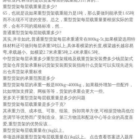
际在业内,标准的是以货架每层的载重能力计算的...
重型货架每层载重量是多少?
65，也就是说如果重型货架载重能力是1吨，那么要做到能承受1.65吨
而不出现不可逆的变形。总之，重型货架每层载重量要根据实际的需
求，会有不同的规格标准，然...
普通重型货架每层能载重多少?
其实,并非如此,普通重型货架每层承重通常在800kg-5t,如果横梁选用特
殊材料还可做到每层承重5吨以上,具体看横梁的长度,横梁越长越容易
弯,承载越小。如横梁2.7米承重5吨,2.4米承重6.5吨。
中型货架每层承重多少重型货架规格及载重货架安装费多少钱层架式
货架仓库货架承重标识货架安装图安装指南什么货架可以实现先进先
出仓库货架承重标准
重型货架的承重范围是多少
重型货架每层的承重一般是800kg~4000kg，如果额外增加一些配件，
比如增加支撑梁、网板等等，货架的承重会更大一些。
更多关于重型货架每层载重量是多少的问题
重型货架每层载重量是多少千克?
其承重力强、成本低、可靠、组装、拆卸简单方便,可根据货物高低任
意调节等优势而广受制造业、第三方物流和配送中心等企业的高度喜
爱,重型货架的优势应该...
重型货架每层载重量在()kg以上。
单项选择题重型货架每层载重量在()kg以上。 点击查看答案进入题库