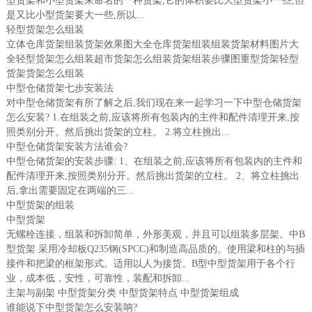
型货架和小型货架来命名的一种货架,它的体积要比大型货架小一些,但
是又比小型货架要大一些,所以...
轻型货架怎么组装
立体仓库货架组装货架效果图大全仓库货架组装组装货架材料图片大
全轻型货架怎么组装超市货架怎么组装货架组装步骤图重型货架轻型
货架货架怎么组装
中型仓储货架七步安装法
对中型仓储货架有所了解之后,我们现在来一起学习一下中型仓储货架
怎么安装? 1.在组装之前,应该将所有包装内的主件和配件清理开来,按
照类别分开。然后挑出货架的立柱。 2.将立柱挑出...
中型仓储货架安装方法谁会?
中型仓储货架的安装步骤: 1、在组装之前,应该将所有包装内的主件和
配件清理开来,按照类别分开。然后挑出货架的立柱。 2、将立柱挑出
后,拿出需要固定在两端的三...
中型货架的组装
中型货架
无螺栓连接，组装和拆卸简单，外形美观，并且可以组装多层架。中B
型货架 采用冷却板Q235钢(SPCC)和制造高品质的。使用梁和柱的与插
接件和把梁的框架形式。适用以人为接货。B型中型货架用于各个行
业，成本低，安性，可靠性，装配和拆卸...
主架与副架 中型货架分类 中型货架特点 中型货架组成
谁能说下中型货架怎么安装呐?