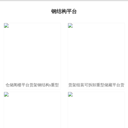
钢结构平台
仓储阁楼平台货架钢结构s重型
货架组装可拆卸重型储藏平台货
阁楼货架可拆卸自由组合仓储搭
架钢结构二层阁楼隔层搭建仓储
建
仓库