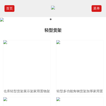
首页
菜单
●
●
轻型货架
仓库轻型货架展示架家用置物架
轻型多功能角钢货架加厚家用置
陈列架超市样品柜组合
物架阳台储物架白色黑色多层小
架子