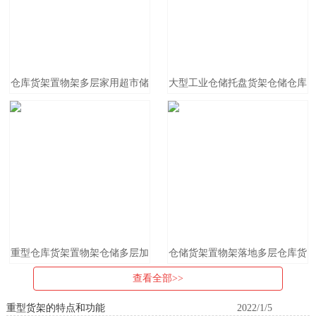
仓库货架置物架多层家用超市储
大型工业仓储托盘货架仓储仓库
物架重型仓储落地展示架库房铁
不锈钢重型货架加厚承重1.5吨
架子
到3吨
重型仓库货架置物架仓储多层加
仓储货架置物架落地多层仓库货
厚展示货物架子模具承重500KG
物架库房角钢展示储物架重型货
查看全部>>
架
重型货架的特点和功能
2022/1/5