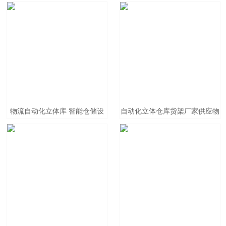
物流自动化立体库 智能仓储设
自动化立体仓库货架厂家供应物
备系统仓储货架智能立体输送设
流行业智能仓储自动化货架
备