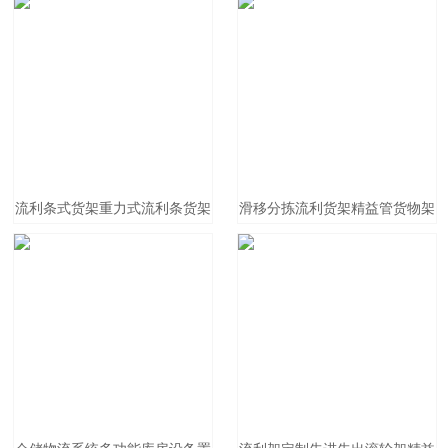
流利条式货架重力式流利条货架
滑移分拣流利货架精益管货物架
仓储货架厂家直销
仓库滚筒式防静电导轨式流利条
货架