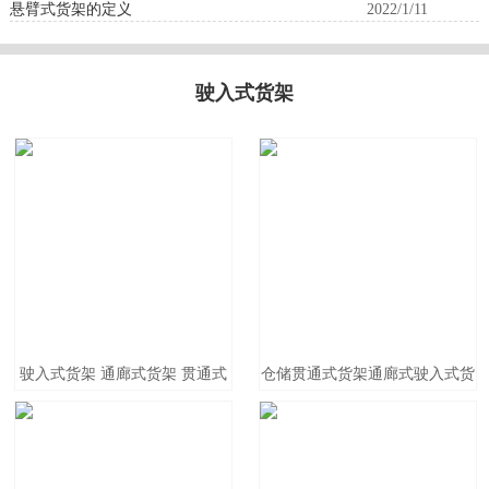
悬臂式货架的定义
2022/1/11
驶入式货架
驶入式货架 通廊式货架 贯通式
仓储贯通式货架通廊式驶入式货
货架 重型仓储架仓储穿梭货架
架重型托盘货架工厂库房车间可
定制