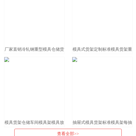
厂家直销冷轧钢重型模具仓储货
模具式货架定制标准模具货架重
架800kg标准全抽屉式模具货架
型抽届式组合架仓储仓库货架模
架厂家批发
模具货架仓储车间模具架模具放
抽屉式模具货架标准模具架每抽
置整理存放架抽屉式五金模具架
屉承重1t塑胶模具专用货架
查看全部>>