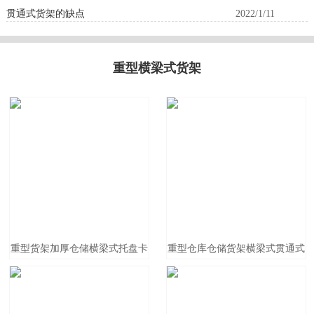
贯通式货架的缺点
2022/1/11
重型横梁式货架
重型货架加厚仓储横梁式托盘卡
重型仓库仓储货架横梁式贯通式
板架高位大型仓库工厂阁楼平台
驶入式货架立体式重力式货架
货架