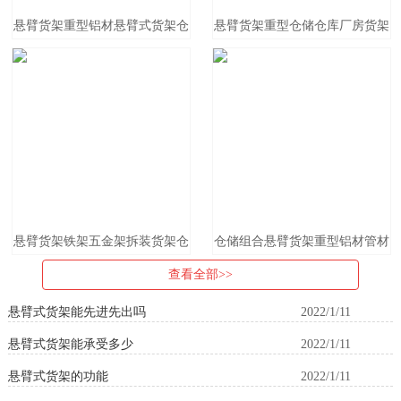
悬臂货架重型铝材悬臂式货架仓
悬臂货架重型仓储仓库厂房货架
库仓储钢管管材板材厂房置物架
木材五金钢管管材工厂托臂货架
定制
悬臂货架铁架五金架拆装货架仓
仓储组合悬臂货架重型铝材管材
库仓储重型悬臂式货架工业铁架
钢管托臂置物架 单 双面悬臂货
查看全部>>
子
架式
悬臂式货架能先进先出吗
2022/1/11
悬臂式货架能承受多少
2022/1/11
悬臂式货架的功能
2022/1/11