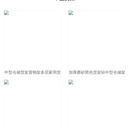
中型仓储货架置物架多层家用货
加厚磨砂黑色货架轻中型仓储架
物架库房储物架重型可调节
服装仓库房金属五金货架家用置
物架