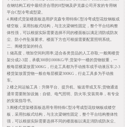
在钢结构工程中最经济合理的H型钢及萨克森公司开发的专用钢
平台C型冷弯成型梁。
4.阁楼式货架楼面板选用萨克森专用特殊C型冷弯成型花纹钢板或
镂空板，采用扣板式结构，与主次梁钢性固定，整个平台结构整
体性强，可以根据实际需要选择不同的楼面板以满足消防或防灰
尘、防小件坠落要求。楼面下方也可根据需要配置照明系统。
二、阁楼货架的特点
1.储高度，增加空间利用率;适合各类货品的人工存取;一般阁楼货
架分成2-3层，承载300到1000KG/平;货架中一楼的货物较重，一
般每层横梁放置500KG，行走工具都为手动推车或手动液压车;2-3
楼货架放置货物一般在每层横梁300KG，行走工具多为手动推
车。
2.楼之间运输工具：升降平台、提升机、输送带或叉车;货物通道
通常需要附加设施：自锁、电气照明、防火等;安装简单，有专业
的安装指导书。
3.阁楼式货架楼面板选用专用特殊C型冷弯成型花纹钢板或镂空
板，采用扣板式结构，与主次梁钢性固定，整个平台结构整体性
强，可以根据实际需要选择不同的楼面板以满足消防或防灰尘、