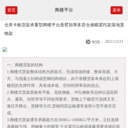
阁楼平台
首页
菜单
仓库卡板货架承重型阁楼平台悬臂加厚多层仓储横梁托架落地置
物架

2021/12/23
时间：
一、阁楼货架的结构
1.阁楼式货架整体结构为拼装式，无须现场焊接，整体美观、大
方。与混凝土结构或型钢结构相比，由于底楼货架本身起到上面
楼层的支撑作用，具有成本低、空间利用率高的优点。
2.阁楼式货架面板有平板、花纹钢板、冲孔钢板等品种以适应防
火、通风、光照等等不同使用要求。货物上下楼层可选择叉车、
液压升降台、货梯等方式;货物同层运输通常使用小型手推车完
成。
3.阁楼式货架通常承载能力在300KG~1000KG/平方米，立柱选择
承载能力强、用钢量少的圆管;主次梁可以根据承载需要选择目前