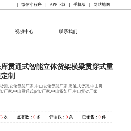
| 微信小程序
| APP下载
| 手机版
| 网站地图
视频中心
联系我们
仓库贯通式智能立体货架横梁贯穿式重
架定制
货架,仓储货架厂家,中山仓储货架厂家,贯通式货架,中山贯
架厂家,中山贯通式货架厂家,中山货架厂,中山货架厂家
76
次
点赞数：
0
条
评论数：
0
条
已销售：
0
件