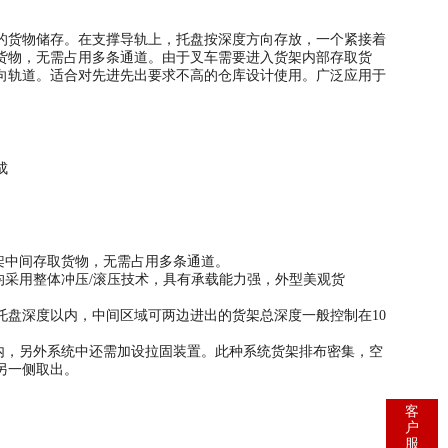
货物储存。在支撑导轨上，托盘按深度方向存放，一个紧接着
货物，无需占用多条通道。由于叉车需要进入货架内部存取货
向轨道。适合对先进先出要求不高的仓库设计使用。广泛应用于
等组成
。
货架中间存取货物，无需占用多条通道。
采用整体冲压/滚压技术，具有承载能力强，外型美观货
盘深度以内，中间区域可两边进出的货架总深度一般控制在10
内，另外系统中还需加设拉固装置。此种系统货架排布密集，空
另一侧取出。
客
户
服