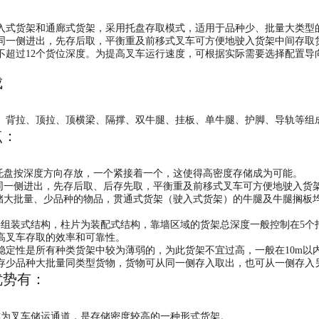
货架和通廊式货架，采用托盘存取模式，适用于品种少、批量大类型的
同一侧进出，先存后取，平衡重及前移式叉车可方便地驶入货架中间存取
不超过12个货位深度。为提高叉车运行速度，可根据实际需要选择配置导
行业。
组成
背拉、顶拉、顶横梁、隔撑、双牛腿、挂板、单牛腿、护脚、导轨
点：
托盘按深度方向存放，一个紧接着一个，这使得高密度存储成为可能
同一侧进出，先存后取、后存先取，平衡重及前移式叉车可方便地驶入
大批量、少品种的物品，贯通式货架（驶入式货架）的牛腿及牛腿搁板均
装式结构，柱片为装配式结构，靠墙区域的货架总深度一般控制在5个托
高叉车存取的效率和可靠性。
性是所有种类货架中较为薄弱的，为此货架不宜过高，一般在10m以
存少品种大批量同类型货物，货物可从同一侧存入取出，也可从一侧存入
优势有：
为叉车储运通道，是存储密度较高的一种形式货架。