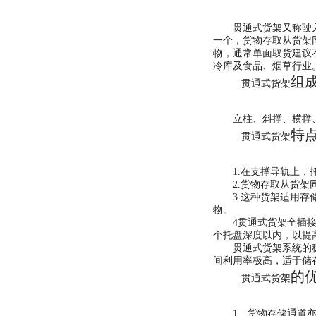
贯通式货架又称驶入式
一个，货物存取从货架
物，通常单面取货建议
冷库及食品、烟草
贯通式货架
立柱、斜撑、横撑、
特
贯通式货架
1.在支撑导轨上，
2.货物存取从货架
3.这种货架适用存储
物。
4贯通式货架全插接组
个托盘深度以内，以提
贯通式货架系统的稳定
间利用率极高，适于储
的
贯通式货架
1、货物存储通道亦