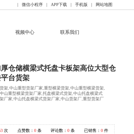
| 微信小程序
| APP下载
| 手机版
| 网站地图
视频中心
联系我们
加厚仓储横梁式托盘卡板架高位大型仓
楼平台货架
货架,中山重型货架厂家,重型横梁货架,中山重型横梁货架,
,中山重型横梁货架厂家,托盘横梁式货架,中山托盘横梁式
架厂家,中山托盘横梁式货架厂家,中山货架厂,重型货架厂
63
次
点赞数：
0
条
评论数：
0
条
已销售：
0
件