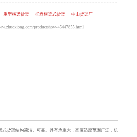
重型横梁货架
托盘横梁式货架
中山货架厂
www.zhuoxiong.com/productshow-45447855.html
梁式货架结构简洁、可靠。具有承重大，高度适应范围广泛，机