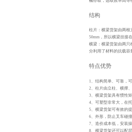
械存取，选取效率高等
结构
柱片：横梁货架由两根
50mm，所以横梁挂接
横梁：横梁货架由两只
分利用了材料的抗载容
特点优势
1、结构简单、可靠，
2、柱片由立柱、横撑
3、横梁货架具有惯性矩
4、可塑型非常大，在
5、横梁货架可有效的
6、外形，防止叉车碰
7、造价成本低，安装
8、横梁货架还可以配