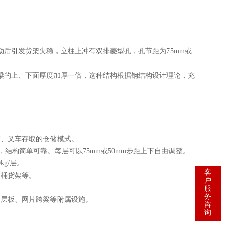
后引发货架失稳，立柱上冲有双排菱型孔，孔节距为75mm或
梁的上、下面厚度加厚一倍，这种结构根据钢结构设计理论，充
储、叉车存取的仓储模式。
结构简单可靠。每层可以75mm或50mm步距上下自由调整。
g/层。
客
油桶货架等。
户
服
务
、层板、网片跨梁等附属设施。
咨
询