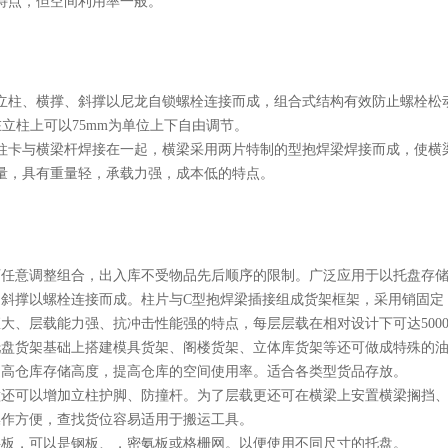
特点，但空间利用率一般。
立柱、横撑、斜撑以尼龙自锁螺栓连接而成，组合式结构有效防止螺栓松动
在立柱上可以75mm为单位上下自由调节。
柱卡与横梁杆焊接在一起，横梁采用两片特制的型抱焊梁焊接而成，使横
量，具有重量轻，承载力强，成本低的特点。
可任意调整组合，出入库不受物品先后顺序的限制。广泛应用于以托盘存
、斜撑以螺栓连接而成。柱片与C型抱焊梁插接组成货架框架，采用销固定，
大、层载能力强、抗冲击性能强的特点，每层层载在相对设计下可达5000k
托盘货架基础上搭建模具货架、阁楼货架、立体库货架等还可做成特殊的
提高仓库存储高度，提高仓库的空间使用率。适合各类型货品存放。
撞还可以增加立柱护脚、防撞杆。为了层载更还可在横梁上安置横梁搁挡
操作方便，查找货位容易适用于搬运工具。
层板，可以是钢板、，密氨板或格栅网。以便使用不同尺寸的托盘。