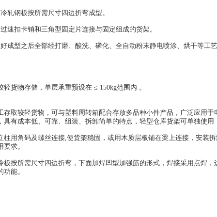
冷轧钢板按所需尺寸四边折弯成型。
过速扣卡销和三角型固定片连接与固定组成的货架。
成型之后全部经打磨、酸洗、磷化、全自动粉末静电喷涂、烘干等工艺
。
物存储，单层承重预设在 ≤ 150kg范围内 。
取较轻货物，可与塑料周转箱配合存放多品种小件产品，广泛应用于电
，具有成本低、可靠、组装、拆卸简单的特点，轻型仓库货架可单独使用
用角码及螺丝连接,使货架稳固，或用木质层板铺在梁上连接，安装拆卸
用要求。
按所需尺寸四边折弯，下面加焊凹型加强筋的形式，焊接采用点焊，这
的功能。