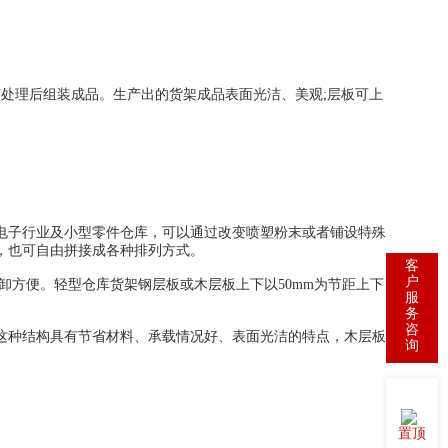
处理后组装成品。生产出的货架成品表面光洁、美观;层板可上
子行业及小型零件仓库，可以通过改变喷塑粉末或者铺设特殊
，也可自由拼接成各种排列方式。
客
户
方便。轻型仓库货架钢层板或木层板上下以50mm为节距上下
服
务
咨
种结构具有节省材料、承载情况好、表面光洁的特点，木层板
询
置顶