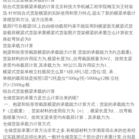
组合式货架横梁承载的计算
组合式货架横梁承载的计算北京科技大学机械工程学院梅宝兴王转翁
迅 针对组合式货架横梁的实际使用和受力特点,提出了新的横梁承载计
算模型和方法, 该方法简单、 ...
载荷F可在横梁DE上自由移动载荷约束不能应用到横梁面无横梁式货
架载荷横梁式货架承重横梁式货架图片货架横梁的承重怎么计算铰支
座处弯矩必为0
货架承载力计算
抱梁和矩形管截面横梁的承载能力计算:货架的承载能力为P(总载重),
货架材料的许用应力为,横梁长度为L,抗弯截面模量为WZ。按简支梁
承受均布载荷计算,其承载力为: 对Q235,取许用应力为1...
横梁式货架单根立柱载荷怎么算? 6排,8列,5层,2货位/层, 承...
单根的载荷就是按照5层*2托盘位*500kg/托=5000kg/(2根/立柱
片)=2500kg/根
组合式货架横梁承载的计算
仓储货架的承重力是怎么计算出来的呢?
一、抱梁和矩形管截面横梁的承载能力计算方式：货架的承载能力为
P（总载重），货架材料的使用应力为［σ］，横梁长度为L，抗弯截
面模量为WZ。按简支梁承受均布载荷计算，其承载力为...
仓储货架承载力计算方式
仓储货架承重计算方法非常之多,有根据材料力学测算得出来的也有经
过实践测试后得出来的,一般对仓储货架三个部分进行承重计算,分别是