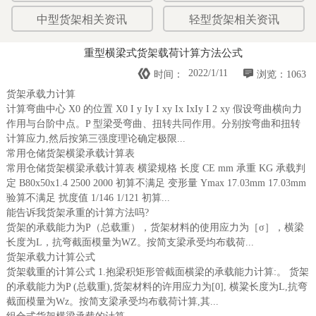
中型货架相关资讯
轻型货架相关资讯
重型横梁式货架载荷计算方法公式


2022/1/11
时间：
浏览：1063
货架承载力计算
计算弯曲中心 X0 的位置 X0 I y Iy I xy Ix IxIy I 2 xy 假设弯曲横向力
作用与台阶中点。P 型梁受弯曲、扭转共同作用。分别按弯曲和扭转
计算应力,然后按第三强度理论确定极限...
常用仓储货架横梁承载计算表
常用仓储货架横梁承载计算表 横梁规格 长度 CE mm 承重 KG 承载判
定 B80x50x1.4 2500 2000 初算不满足 变形量 Ymax 17.03mm 17.03mm
验算不满足 扰度值 1/146 1/121 初算...
能告诉我货架承重的计算方法吗?
货架的承载能力为P（总载重），货架材料的使用应力为［σ］，横梁
长度为L，抗弯截面模量为WZ。按简支梁承受均布载荷...
货架承载力计算公式
货架载重的计算公式 1.抱梁积矩形管截面横梁的承载能力计算:。 货架
的承载能力为P (总载重),货架材料的许用应力为[0], 横粱长度为L,抗弯
截面模量为Wz。按简支梁承受均布载荷计算,其...